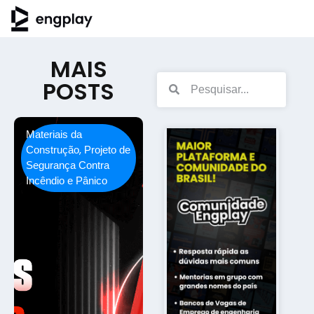
MAIS
POSTS
Materiais da
,
Construção
Projeto de
Segurança Contra
Incêndio e Pânico