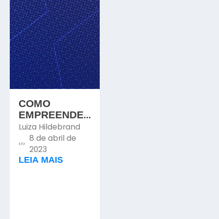
COMO
EMPREENDER
DO ZERO NA
Luiza Hildebrand
ENGENHARIA
8 de abril de
CIVIL
2023
LEIA MAIS