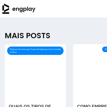
MAIS POSTS
,
Materiais da Construção
Projeto de Segurança Contra Incêndio
Di
e Pânico
QUAIS OS TIPOS DE
COMO EMPRE