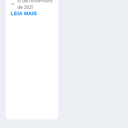
10 de novembro
AUTOMAÇÃO
de 2021
NA
LEIA MAIS
ENGENHARIA
CIVIL